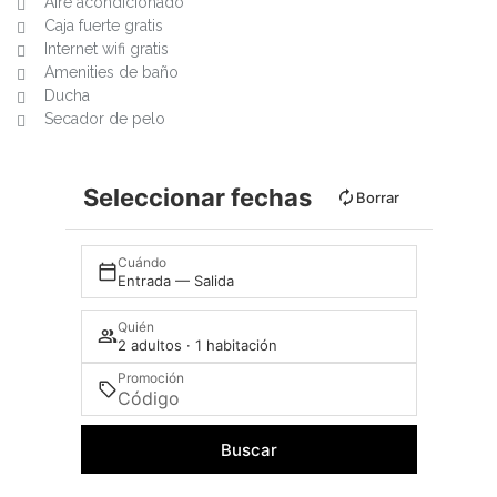
Aire acondicionado
Caja fuerte gratis
Internet wifi gratis
Amenities de baño
Ducha
Secador de pelo
Seleccionar fechas
Borrar
Cuándo
Entrada — Salida
Quién
2 adultos · 1 habitación
Promoción
Buscar